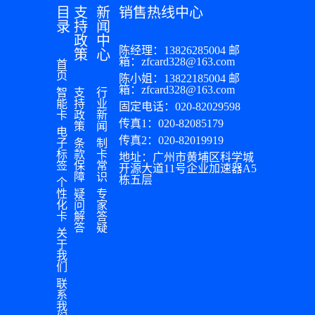
目
支
新
销售热线中心
录
持
闻
政
中
陈经理：13826285004 邮
策
心
箱：zfcard328@163.com
首
页
陈小姐：13822185004 邮
箱：zfcard328@163.com
智
支
行
能
持
业
固定电话：020-82029598
卡
政
新
传真1：020-82085179
策
闻
电
传真2：020-82019919
子
条
制
标
款
卡
地址：广州市黄埔区科学城
签
保
常
开源大道11号企业加速器A5
障
识
栋五层
个
性
疑
专
化
问
家
卡
解
答
答
疑
关
于
我
们
联
系
我