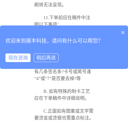
刷将无法呈现。
11.下单前应在稿件中注
明以下事项：
可以介绍下你们的产品么？
×
A.说明PVC卡一共制作几
欢迎来到展丰科技，请问有什么可以帮您？
张?标明卡号从哪个起始码开
始顺打?卡号为小凸码、大凸
现在咨询
稍后再说
码、平码或喷码?卡号是否需
要烫金、烫银或不烫色?背面
有几条签名条?卡号或尾号逢
“4”或“7”是否要去掉?等
B. 如有特殊的制卡工艺
应在下单稿件中详细说明。
C.正面如有图案或文字需
要烫金或烫银也需重点标注。