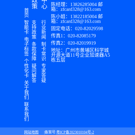
政
中
陈经理：13826285004 邮
策
心
箱：zfcard328@163.com
首
页
陈小姐：13822185004 邮
箱：zfcard328@163.com
智
支
行
能
持
业
固定电话：020-82029598
卡
政
新
传真1：020-82085179
策
闻
电
传真2：020-82019919
子
条
制
标
款
卡
地址：广州市黄埔区科学城
签
保
常
开源大道11号企业加速器A5
障
识
栋五层
个
性
疑
专
化
问
家
卡
解
答
答
疑
关
于
我
们
联
系
我
们
网站地图
|备案号:
粤ICP备2023010104号-2