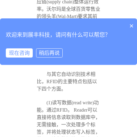
应链(supply chain)整体运行效
率。沃尔玛是全球百货零售业
的领头羊(Wal-Mart)要求其前
100家供应商采用RFID系统，
可以介绍下你们的产品么？
×
让这个小芯片瞬间成为炙手可
欢迎来到展丰科技，请问有什么可以帮您？
热的明星。根据Wal-Mart的
RFID标签，每年可节省84亿
现在咨询
稍后再说
美元，减少5%的公司库存和
7%的仓库管理人员成本。
与其它自动识别技术相
比，RFID的主要特点包括以
下四个方面。
(1)读写数据(read write)功
能。通过RFID。 Reader可以
直接将信息读取到数据库中，
无需接触，一次处理多个标
签，并将处理状态写入标签，