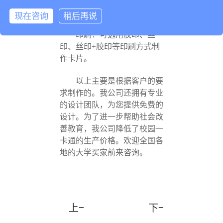
IC卡最好按照ISO标准执
行，以保证IC卡读写顺利。
现在咨询
稍后再说
印刷：可选用胶印、丝
印、丝印+胶印等印刷方式制
作卡片。
以上主要是根据客户的要
求制作的。我公司还拥有专业
的设计团队，为您提供免费的
设计。为了进一步帮助社会改
善教育，我公司降低了校园一
卡通的生产价格。欢迎全国各
地的大学买家前来咨询。
上一篇：校园一卡通，让您畅通无
下一篇：智能会