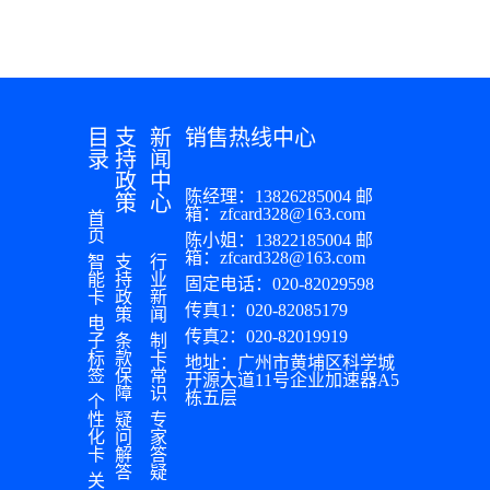
目
支
新
销售热线中心
录
持
闻
政
中
陈经理：13826285004 邮
策
心
箱：zfcard328@163.com
首
页
陈小姐：13822185004 邮
箱：zfcard328@163.com
智
支
行
能
持
业
固定电话：020-82029598
卡
政
新
传真1：020-82085179
策
闻
电
传真2：020-82019919
子
条
制
标
款
卡
地址：广州市黄埔区科学城
签
保
常
开源大道11号企业加速器A5
障
识
栋五层
个
性
疑
专
化
问
家
卡
解
答
答
疑
关