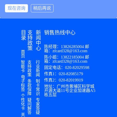
类。
和IC
行。
接触
现在咨询
稍后再说
卡，具
仓库
式IC
有识别
管理
卡的
目标项
员现
芯片
目的唯
场登
直接
目
支
新
销售热线中心
一识别
记材
录
持
闻
包装
符号的
料的
政
中
在卡
陈经理：13826285004 邮
基本功
订
策
心
基表
箱：zfcard328@163.com
首
能
购、
页
面，
陈小姐：13822185004 邮
(UID)。
申
箱：zfcard328@163.com
智
支
行
而非
不同之
请、
能
持
业
固定电话：020-82029598
接触
卡
政
新
处在
验
传真1：020-82085179
策
闻
式IC
电
于，它
收、
传真2：020-82019919
子
条
制
卡由
可以通
请
标
款
卡
地址：广州市黄埔区科学城
芯片
签
保
常
开源大道11号企业加速器A5
过射频
求、
障
识
和线
栋五层
个
传输完
使用
性
疑
专
圈组
成非接
等，
化
问
家
成，
卡
解
答
触式自
不能
答
疑
可分
关
动识
实现