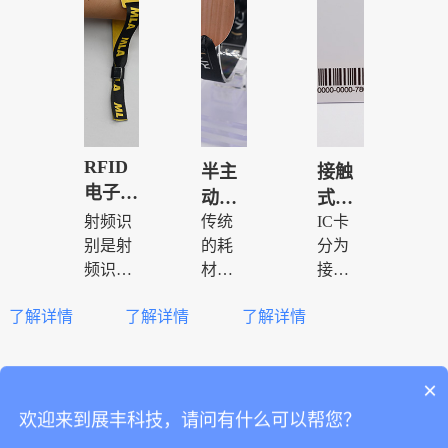
RFID
半主
接触
电子标
动
式智
签可以
RFID
射频识
传统
IC卡
能卡
发展为
标签
别是射
的耗
分为
也就
小体积
频识别
反应
材管
接触
是带
技术的
理方
式和
和多样
速度
个裸
了解详情
了解详情
了解详情
总称。
法主
非接
化的形
更
露芯
其他识
要以
触式
状
快，
片的
IC
别方
人工
效率
智能
卡，
可以介绍下你们的产品么？
×
法，如
记录
更高
卡
属于
相同的
的形
<
1
2
>
欢迎来到展丰科技，请问有什么可以帮您？
RFID
条形码
式进