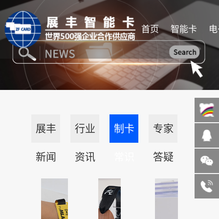
首页
智能卡
电
展丰
行业
制卡
专家
新闻
资讯
常识
答疑
微信咨询
13822185004
客服热线