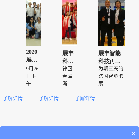
2020
展丰
展丰智能
展丰
科技
科技再次
智能
2020
9月26
律回
为期三天的
亮相2019
科技
年年
日下
春晖
法国智能卡
法国智能
公司
午两
会圆
渐，
展
卡展
TRUSTECH
点，
万象
中秋
满召
2019(原“法
了解详情
了解详情
了解详情
为让
始更
茶话
开
国智能卡展
同事
新。
会
CARTES ”)
2020
们在
在法国戛纳
年1月
工作
影节宫正式
4日，
岗位
<
1
14
15
...
可以介绍下你们的产品么？
拉开帷幕。
×
值此
上也