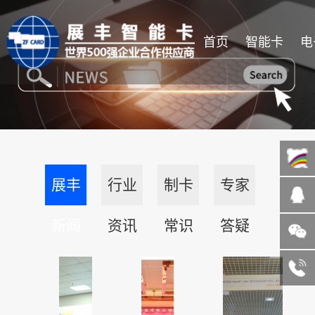
首页
智能卡
电
展丰
行业
制卡
专家
新闻
资讯
常识
答疑
微信咨询
13822185004
客服热线