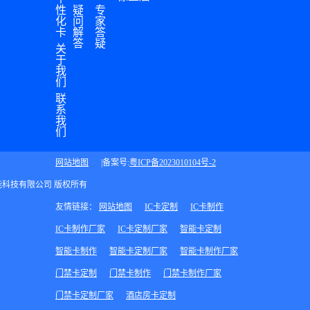
店隆
性
疑
专
举办
化
问
家
重召
了一
卡
解
答
开，
答
疑
场主
关
展丰
于
题为
我
人齐
《月
们
聚一
满中
联
堂，
系
秋 情
我
共话
系展
们
成
丰》
绩，
网站地图
|备案号:
粤ICP备2023010104号-2
中秋
共享
茶话
展丰智能科技有限公司 版权所有
亲
会，
情，
友情链接：
网站地图
IC卡定制
IC卡制作
公司
共谋
IC卡制作厂家
IC卡定制厂家
智能卡定制
全体
规
员工
智能卡制作
智能卡定制厂家
智能卡制作厂家
划，
都参
共展
门禁卡定制
门禁卡制作
门禁卡制作厂家
加了
未
门禁卡定制厂家
酒店房卡定制
本次
来。