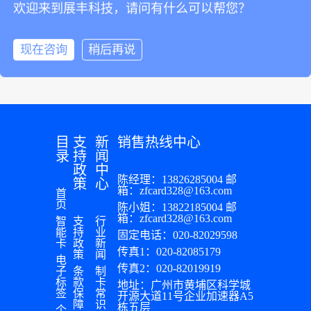
广州展丰智
一元
16
17
18
19
20
欢迎来到展丰科技，请问有什么可以帮您？
能感
能科技有限
复
受到
21
25
>
...
公司继去年
始、
“双节”
现在咨询
稍后再说
赴法参会
辞旧
节日
后，此次再
迎新
气
携创新产品
的美
息，
和引领业务
好时
在展
再次亮相卡
刻，
丰这
展现场。展
广州
目
支
新
销售热线中心
个大
位号：RIV
录
持
闻
展丰
家庭
L 056，联
政
中
智能
里找
陈经理：13826285004 邮
策
心
系电话：
科技
箱：zfcard328@163.com
到归
首
400-858-
页
有限
陈小姐：13822185004 邮
属
9055。
箱：zfcard328@163.com
智
支
行
公司
感，
能
持
业
固定电话：020-82029598
2020
展丰
卡
政
新
年会
传真1：020-82085179
策
闻
智能
电
在中
传真2：020-82019919
子
条
制
科技
标
款
卡
演国
地址：广州市黄埔区科学城
公司
签
保
常
开源大道11号企业加速器A5
际酒
障
识
栋五层
提前
个